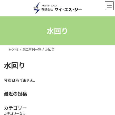
コ
ナ
ン
ビ
テ
ゲ
ン
ー
ツ
シ
へ
ョ
水回り
ス
ン
キ
に
ッ
移
プ
動
HOME
施工事例一覧
水回り
水回り
投稿 はありません。
最近の投稿
カテゴリー
カテゴリーなし