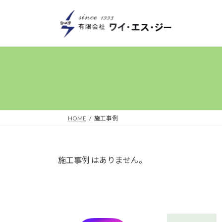
コ
ナ
ン
ビ
テ
ゲ
ン
ー
ツ
シ
へ
ョ
ス
ン
キ
に
ッ
移
プ
動
HOME
施工事例
施工事例 はありません。